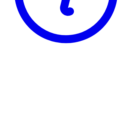
BI
BØK 2215
Strategisk økonomistyring
Visning
Karakterfordeling