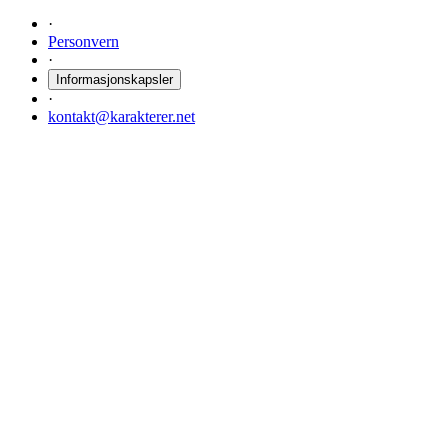
·
Personvern
·
Informasjonskapsler
·
kontakt@karakterer.net