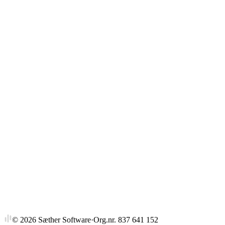
Gjennomsnitt
Strykprosent
©
2026
Sæther Software
·
Org.nr. 837 641 152