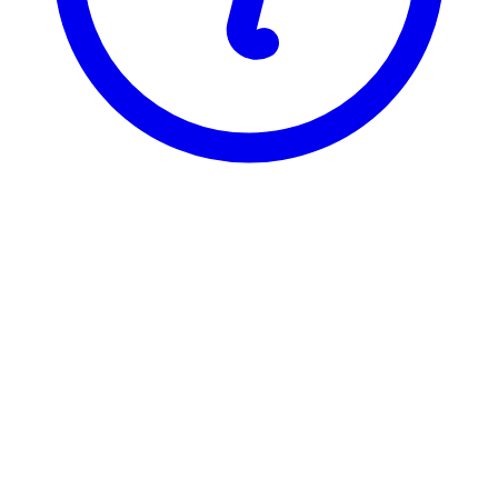
BI
BØK 2842
Shipping Management 2
Visning
Karakterfordeling