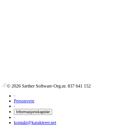
BØK36283
Internkontr. & regnskapsorg.
4,5 stp
Sist tilbudt høst 2025
BØK36281
Internkontr. & regnskapsorg.
7,5 stp
Sist tilbudt vår 2023
©
2026
Sæther Software
·
Org.nr. 837 641 152
·
Personvern
·
Informasjonskapsler
·
kontakt@karakterer.net