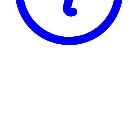
BI
BØK 3628
Internkontr. & regnskapsorg.
BØK 3628 er registrert under 3 ulike varianter, som hver har sin
egen emneside. Velg varianten du vil se emnesiden for.
BØK36282
Internkontr. & regnskapsorg.
3 stp
Sist tilbudt høst 2025