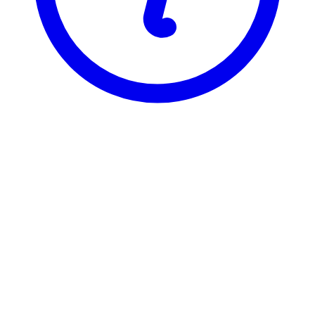
BI
BIK 2414
Innføring i bedriftsøkonomi og
Visning
Karakterfordeling