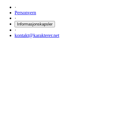
·
Personvern
·
Informasjonskapsler
·
kontakt@karakterer.net