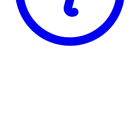
BI
BIK 2431
Verdiskapende prosjektledelse
Visning
Karakterfordeling