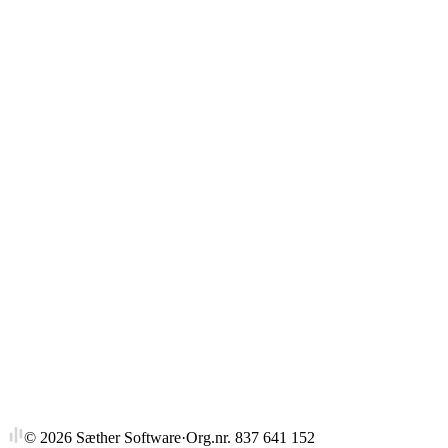
Gjennomsnitt
Strykprosent
©
2026
Sæther Software
·
Org.nr. 837 641 152