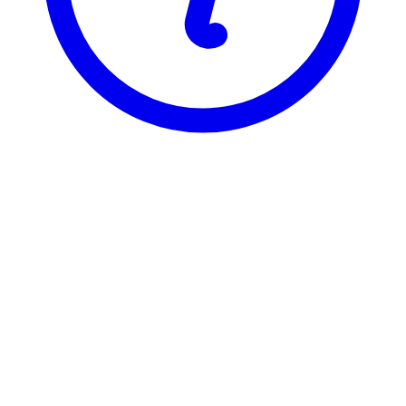
BI
BIK 2540
Innovasjonstrener i digital in
Visning
Karakterfordeling