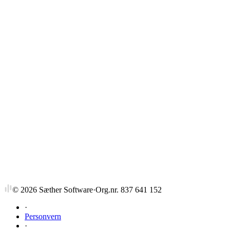
Strykprosent
©
2026
Sæther Software
·
Org.nr. 837 641 152
·
Personvern
·