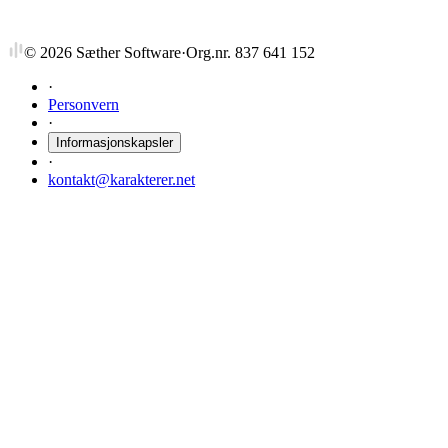
©
2026
Sæther Software
·
Org.nr. 837 641 152
·
Personvern
·
Informasjonskapsler
·
kontakt@karakterer.net