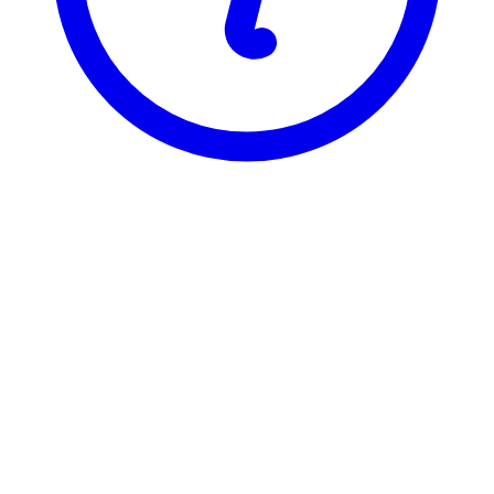
BI
BIK 2930
Arbeidsrett: Lover og reg.
Visning
Karakterfordeling