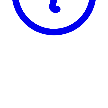
BI
BIK 2954
Customer Experience Management
Visning
Karakterfordeling