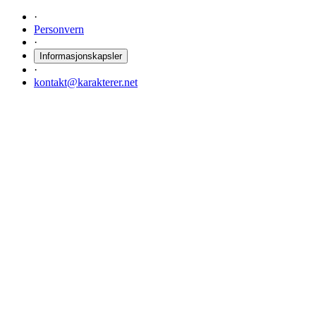
·
Personvern
·
Informasjonskapsler
·
kontakt@karakterer.net