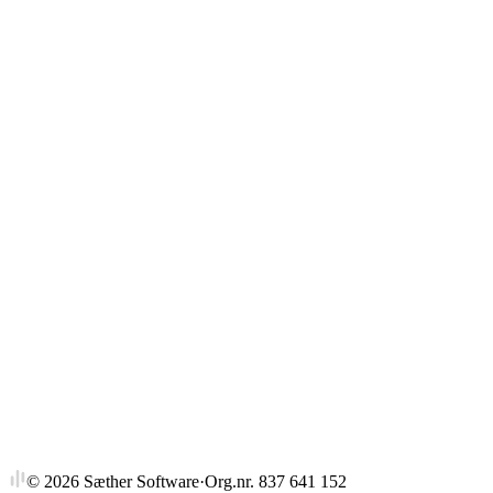
Gjennomsnitt
Strykprosent
©
2026
Sæther Software
·
Org.nr. 837 641 152