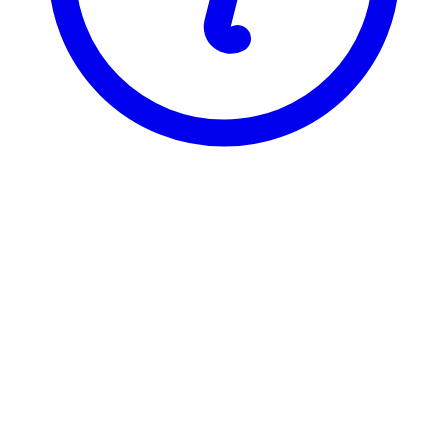
BI
BIK 3120
Bærekraftig finans
Visning
Karakterfordeling