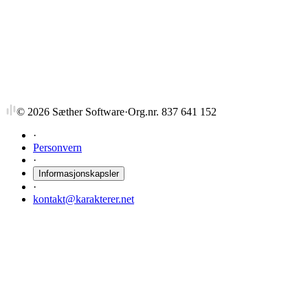
BIN29172
Strat. utv. og endringsledelse
9 stp
Sist tilbudt høst 2016
©
2026
Sæther Software
·
Org.nr. 837 641 152
·
Personvern
·
Informasjonskapsler
·
kontakt@karakterer.net