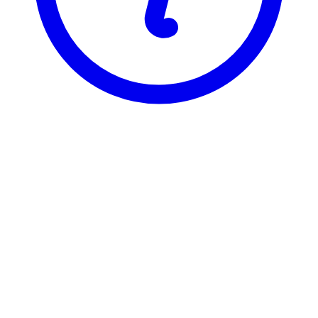
BI
BIN 2917
Strat. utv. og endringsledelse
BIN 2917 er registrert under 2 ulike varianter, som hver har sin egen
emneside. Velg varianten du vil se emnesiden for.
BIN29171
Strat. utv. og endringsledelse
6 stp
Sist tilbudt høst 2016