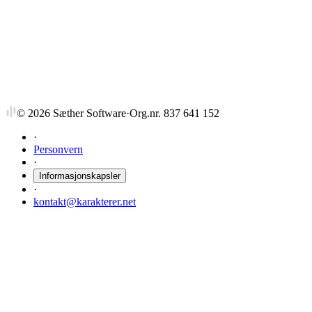
BIN29232
If-Lederutv for erfarne ledere
6 stp
Sist tilbudt høst 2014
©
2026
Sæther Software
·
Org.nr. 837 641 152
·
Personvern
·
Informasjonskapsler
·
kontakt@karakterer.net