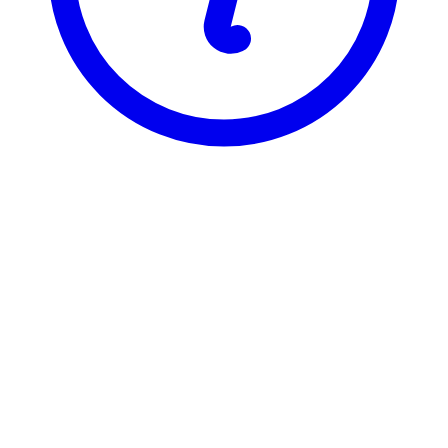
BI
BIN 2923
If-Lederutv for erfarne ledere
BIN 2923 er registrert under 2 ulike varianter, som hver har sin egen
emneside. Velg varianten du vil se emnesiden for.
BIN29231
If-Lederutv for erfarne ledere
9 stp
Sist tilbudt høst 2014