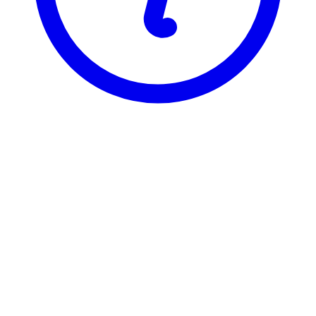
BI
BIN 2987
Ledelse i kunnskapsorg.
Visning
Karakterfordeling