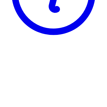
BI
BLU 2975
Forr.utv. gjennom strategi
Visning
Karakterfordeling