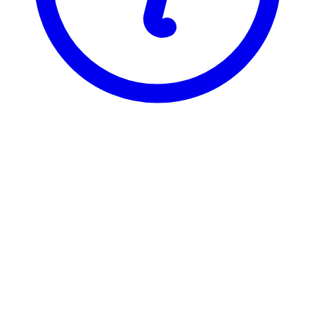
BI
BLU 2979
Interface Management
Visning
Karakterfordeling