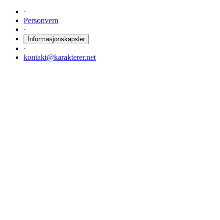
·
Personvern
·
Informasjonskapsler
·
kontakt@karakterer.net