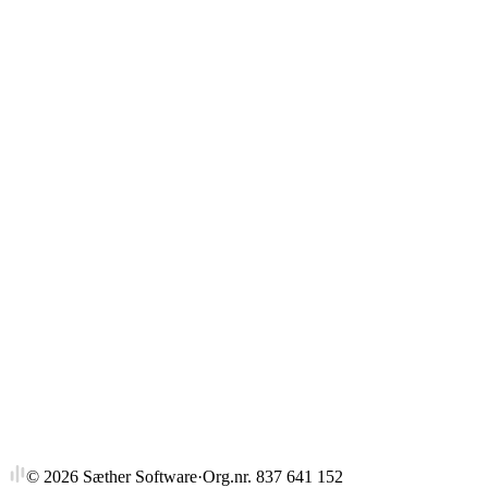
Gjennomsnitt
Strykprosent
©
2026
Sæther Software
·
Org.nr. 837 641 152