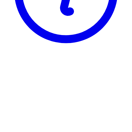
BI
BLU 3080
Ledelse i kommunal sektor
Visning
Karakterfordeling