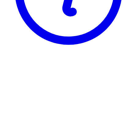
BI
BLU 3081
Ledelse i kommunal sektor
Visning
Karakterfordeling