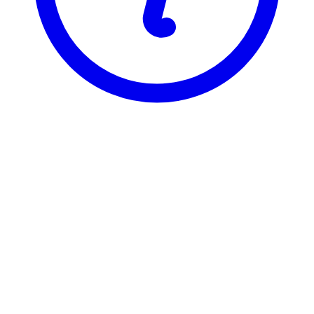
BI
BMP 2315
Prosjektledelse
BMP 2315 er registrert under 2 ulike varianter, som hver har sin
egen emneside. Velg varianten du vil se emnesiden for.
BMP23151
Prosjektledelse
12 stp
Sist tilbudt vår 2024