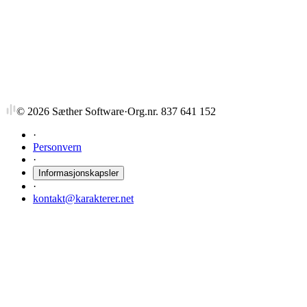
BMP23152
Prosjektledelse
18 stp
Sist tilbudt vår 2024
©
2026
Sæther Software
·
Org.nr. 837 641 152
·
Personvern
·
Informasjonskapsler
·
kontakt@karakterer.net