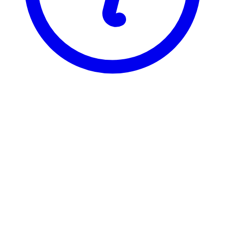
BI
BTH 1613
B-oppg. Anv. makroøkonomi
Visning
Karakterfordeling