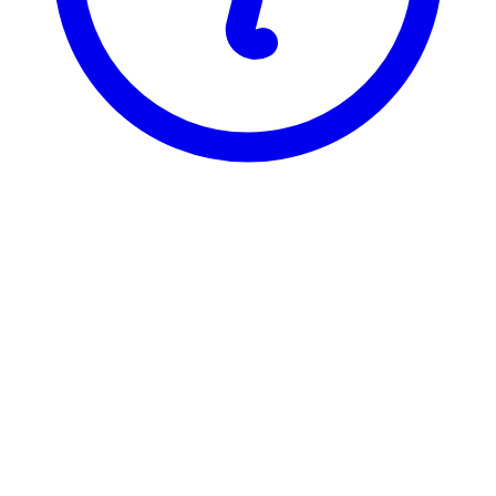
BI
DIP 9730
Bacheloroppg. i Bedriftsutvikl
Visning
Karakterfordeling