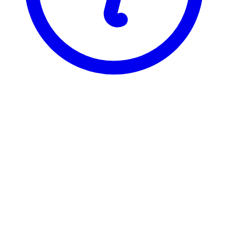
BI
DRE 6003
Cont. Topics in Org. Behavior
Visning
Karakterfordeling