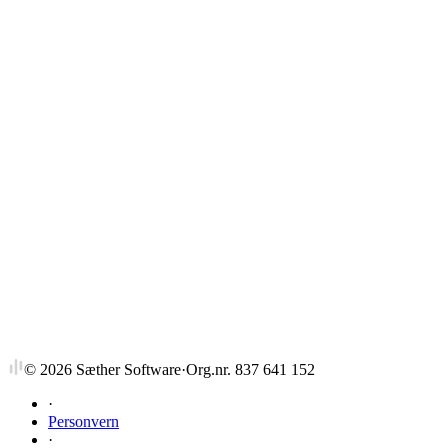
Strykprosent
©
2026
Sæther Software
·
Org.nr. 837 641 152
·
Personvern
·