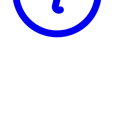
BI
DST 2411
Internasjonal Finans/forhandl
Visning
Karakterfordeling