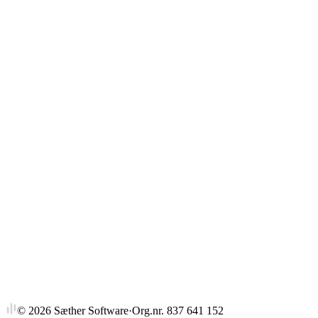
Gjennomsnitt
Strykprosent
©
2026
Sæther Software
·
Org.nr. 837 641 152