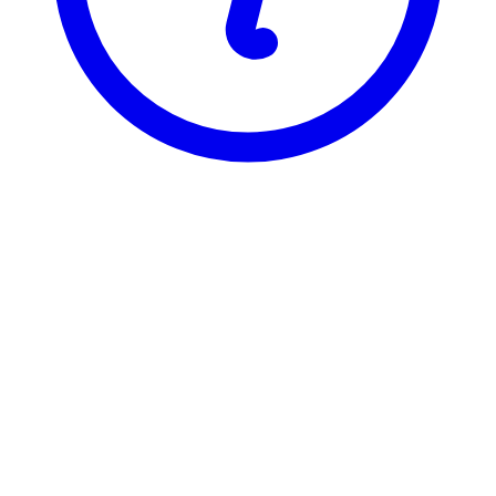
BI
DST 2810
Shipping 1
Visning
Karakterfordeling