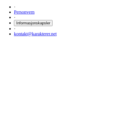
·
Personvern
·
Informasjonskapsler
·
kontakt@karakterer.net