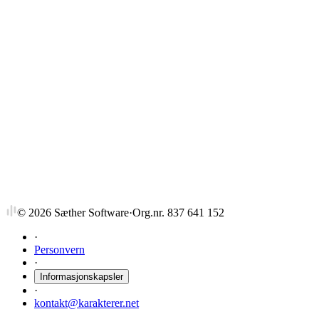
EBA34003
Progr., Data Extr. & Visual.
5,25 stp
Sist tilbudt høst 2025
EBA34001
Progr., Data Extr. & Visual.
7,5 stp
Sist tilbudt vår 2023
©
2026
Sæther Software
·
Org.nr. 837 641 152
·
Personvern
·
Informasjonskapsler
·
kontakt@karakterer.net