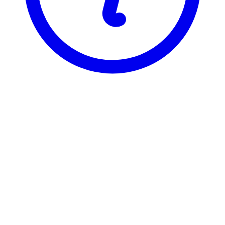
BI
EBA 3400
Progr., Data Extr. & Visual.
EBA 3400 er registrert under 3 ulike varianter, som hver har sin
egen emneside. Velg varianten du vil se emnesiden for.
EBA34002
Progr., Data Extr. & Visual.
2,25 stp
Sist tilbudt høst 2025