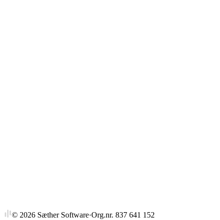
Gjennomsnitt
Strykprosent
©
2026
Sæther Software
·
Org.nr. 837 641 152