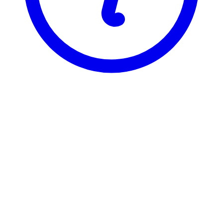
BI
ELE 3720
Mediehåndtering
Visning
Karakterfordeling