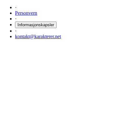
·
Personvern
·
Informasjonskapsler
·
kontakt@karakterer.net