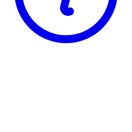
BI
ELE 3733
Oppstart av bedrift
ELE 3733 er registrert under 3 ulike varianter, som hver har sin egen
emneside. Velg varianten du vil se emnesiden for.
ELE37331
Oppstart av bedrift
7,5 stp
Sist tilbudt høst 2019