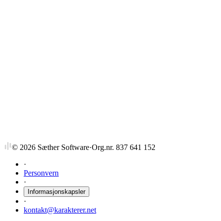
ELE37332
Oppstart av bedrift
4,5 stp
Sist tilbudt høst 2019
ELE37333
Oppstart av bedrift
3 stp
Sist tilbudt høst 2019
©
2026
Sæther Software
·
Org.nr. 837 641 152
·
Personvern
·
Informasjonskapsler
·
kontakt@karakterer.net