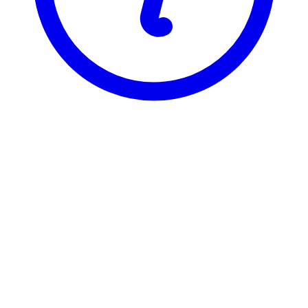
BI
ELE 3740
Grønn markedsføring
Visning
Karakterfordeling