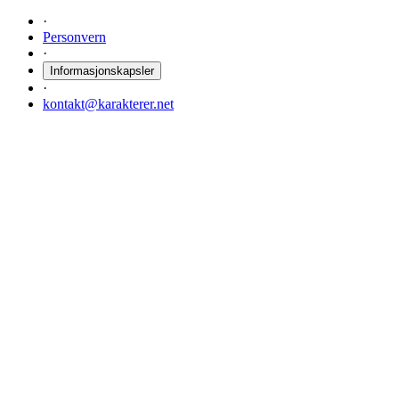
·
Personvern
·
Informasjonskapsler
·
kontakt@karakterer.net