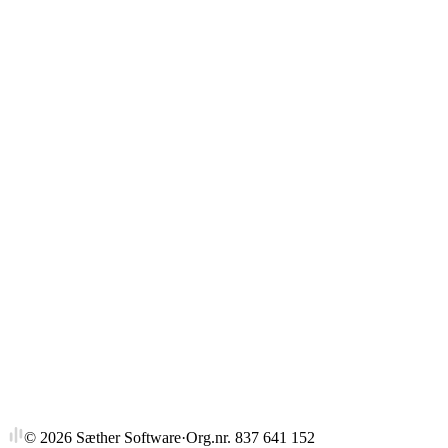
Gjennomsnitt
Strykprosent
©
2026
Sæther Software
·
Org.nr. 837 641 152