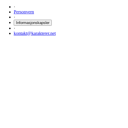
·
Personvern
·
Informasjonskapsler
·
kontakt@karakterer.net