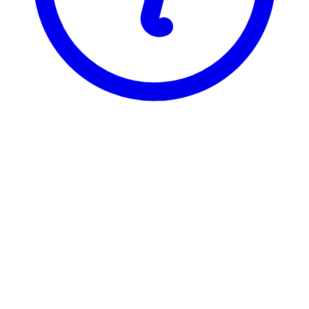
BI
ELE 3752
Selsk.beskatn. & intl. skattre
Visning
Karakterfordeling