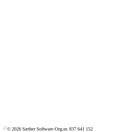
Gjennomsnitt
Strykprosent
©
2026
Sæther Software
·
Org.nr. 837 641 152