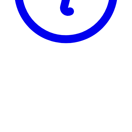
BI
ELE 3800
International Tax Law
Visning
Karakterfordeling