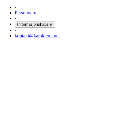
·
Personvern
·
Informasjonskapsler
·
kontakt@karakterer.net