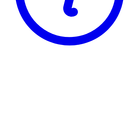
BI
ELE 3922
The Science of Well-Being
Visning
Karakterfordeling