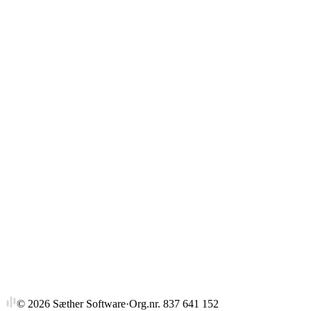
Gjennomsnitt
Strykprosent
©
2026
Sæther Software
·
Org.nr. 837 641 152