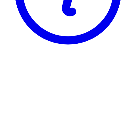
BI
EMS 3521
Eiendomsjus I
Visning
Karakterfordeling