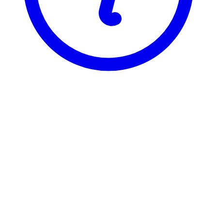
BI
ENT 2600
Introduksjon - entreprenørskap
Visning
Karakterfordeling