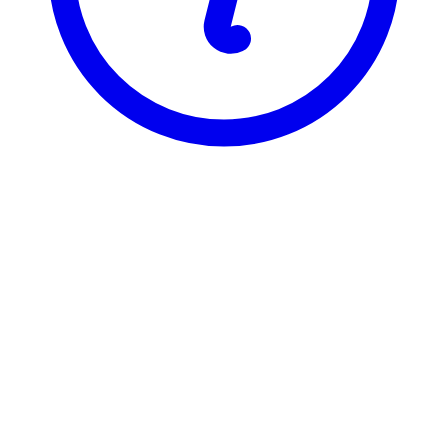
BI
ENT 2706
Formalisering og finansiering
ENT 2706 er registrert under 2 ulike varianter, som hver har sin
egen emneside. Velg varianten du vil se emnesiden for.
ENT27061
Formalisering og finansiering
0 stp
Sist tilbudt høst 2016