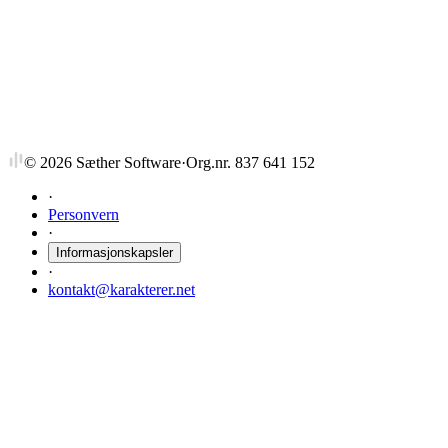
ENT27062
Formalisering og finansiering
6 stp
Sist tilbudt høst 2016
©
2026
Sæther Software
·
Org.nr. 837 641 152
·
Personvern
·
Informasjonskapsler
·
kontakt@karakterer.net