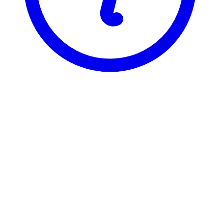
BI
ENT 3610
Ledelse & verdivurd. oppst.
ENT 3610 er registrert under 3 ulike varianter, som hver har sin
egen emneside. Velg varianten du vil se emnesiden for.
ENT36103
Ledelse & verdivurd. oppst.
7,5 stp
Sist tilbudt høst 2025