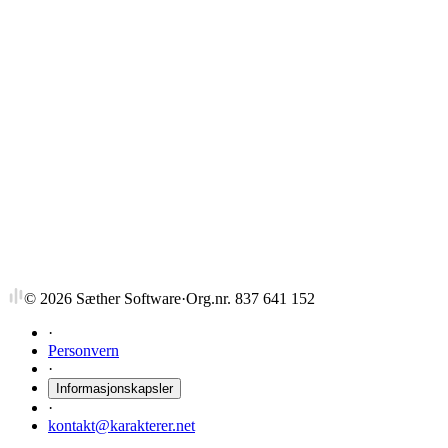
ENT36101
Ledelse & verdivurd. oppst.
4,5 stp
Sist tilbudt vår 2024
ENT36102
Ledelse & verdivurd. oppst.
3 stp
Sist tilbudt vår 2024
©
2026
Sæther Software
·
Org.nr. 837 641 152
·
Personvern
·
Informasjonskapsler
·
kontakt@karakterer.net