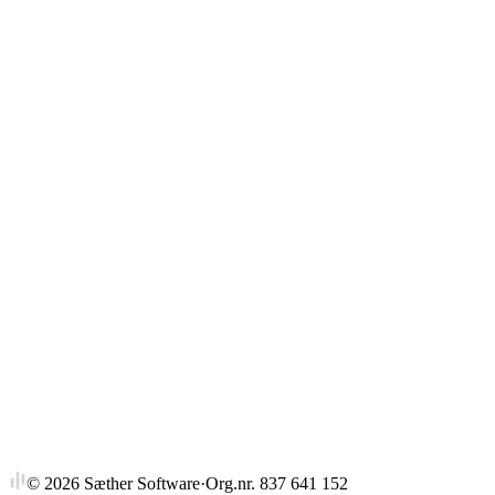
Gjennomsnitt
Strykprosent
©
2026
Sæther Software
·
Org.nr. 837 641 152