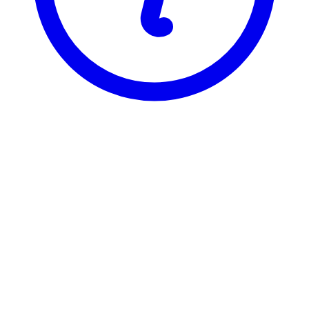
BI
EXC 2500
Strategy II - Applied Strategy
Visning
Karakterfordeling