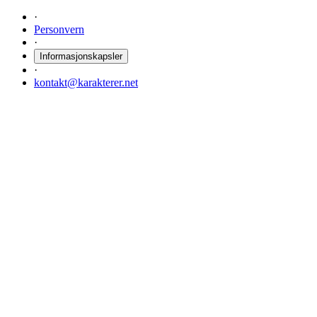
·
Personvern
·
Informasjonskapsler
·
kontakt@karakterer.net