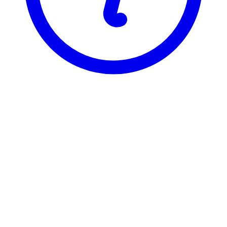
BI
EXC 3506
Res. Methods and Econometrics
Visning
Karakterfordeling