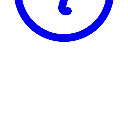
BI
EXC 3601
Financial Decision Making
Visning
Karakterfordeling