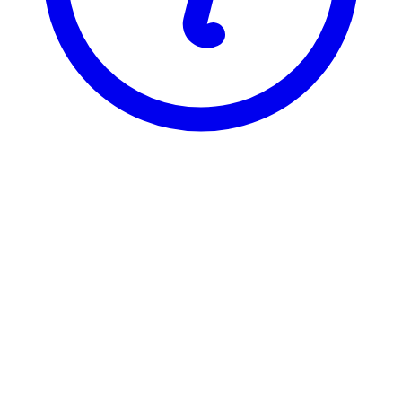
BI
EXC 3652
Port Management
Visning
Karakterfordeling