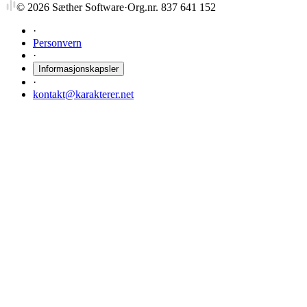
©
2026
Sæther Software
·
Org.nr. 837 641 152
·
Personvern
·
Informasjonskapsler
·
kontakt@karakterer.net