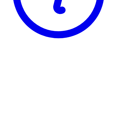
BI
FAK 2206
Ulykkesforsikring
Visning
Karakterfordeling