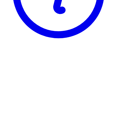
BI
FAK 2215
Gruppelivsforsikring
Visning
Karakterfordeling