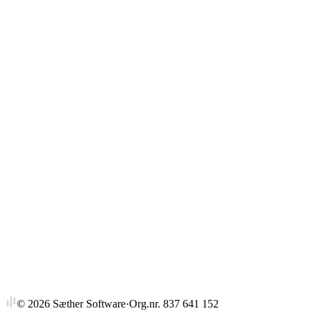
Gjennomsnitt
Strykprosent
©
2026
Sæther Software
·
Org.nr. 837 641 152