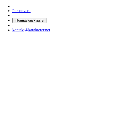
·
Personvern
·
Informasjonskapsler
·
kontakt@karakterer.net