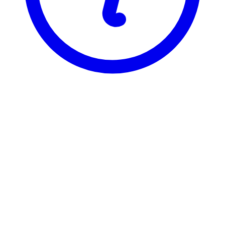
BI
FAK 2216
Kollektiv Pensjonsforsikring
Visning
Karakterfordeling