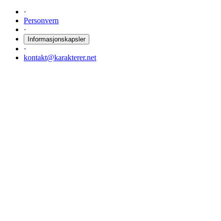
·
Personvern
·
Informasjonskapsler
·
kontakt@karakterer.net