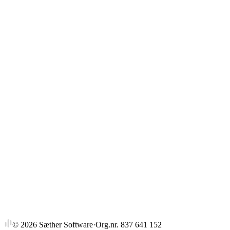
Gjennomsnitt
Strykprosent
©
2026
Sæther Software
·
Org.nr. 837 641 152