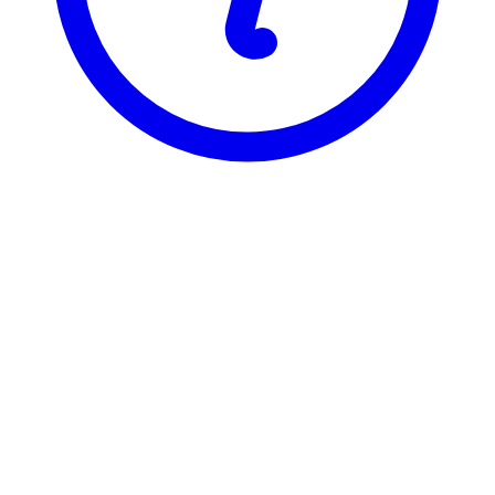
BI
FAK 2633
Skadeoppgjør brann/komb.
Visning
Karakterfordeling