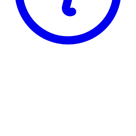
BI
GRA 1350
Anvendt Mikroøkonomi
Visning
Karakterfordeling