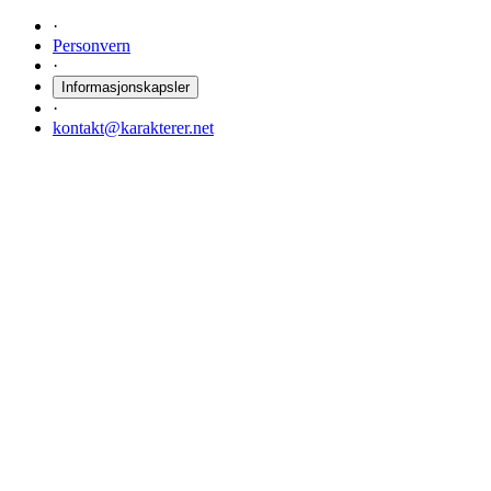
·
Personvern
·
Informasjonskapsler
·
kontakt@karakterer.net