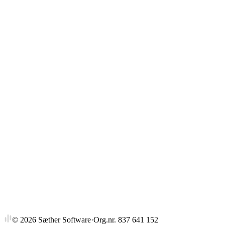
Gjennomsnitt
Strykprosent
©
2026
Sæther Software
·
Org.nr. 837 641 152