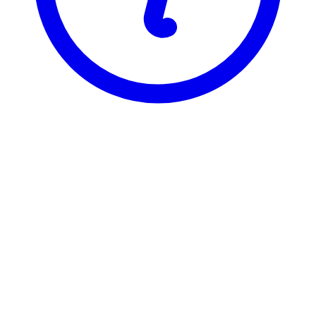
BI
GRA 2207
Managing Creativity & Innovat.
GRA 2207 er registrert under 5 ulike varianter, som hver har sin
egen emneside. Velg varianten du vil se emnesiden for.
GRA22074
Managing Creativity & Innovat.
2,4 stp
Sist tilbudt høst 2025