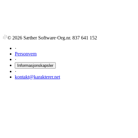
Managing Creativity & Innovat.
6 stp
Sist tilbudt vår 2023
©
2026
Sæther Software
·
Org.nr. 837 641 152
·
Personvern
·
Informasjonskapsler
·
kontakt@karakterer.net