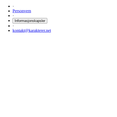
·
Personvern
·
Informasjonskapsler
·
kontakt@karakterer.net