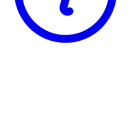
BI
GRA 2271
Understanding Org.& Leadership
Visning
Karakterfordeling