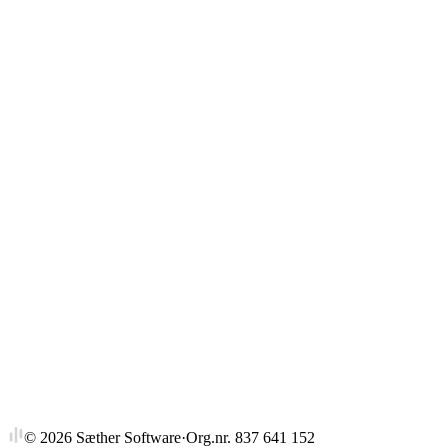
Gjennomsnitt
Strykprosent
©
2026
Sæther Software
·
Org.nr. 837 641 152