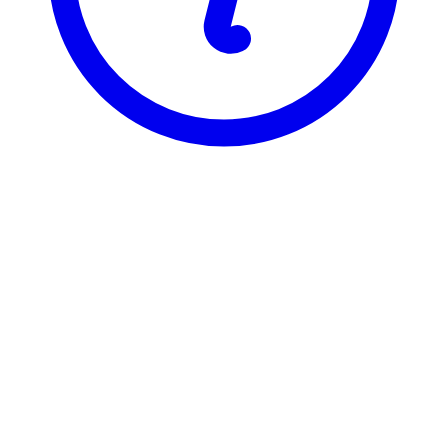
BI
GRA 3139
GRA 3139
GRA 3139 er registrert under 4 ulike varianter, som hver har sin
egen emneside. Velg varianten du vil se emnesiden for.
GRA31391
Financing Entr. Ventures
1,5 stp
Sist tilbudt høst 2016