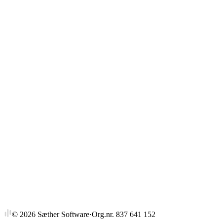
GRA31392
Financing Entr. Ventures
1,5 stp
Sist tilbudt høst 2016
GRA31393
Financing Entr. Ventures
3 stp
Sist tilbudt høst 2016
GRA31394
Financing Innov.& Ent.Ventures
6 stp
Sist tilbudt høst 2016
©
2026
Sæther Software
·
Org.nr. 837 641 152