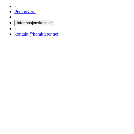
·
Personvern
·
Informasjonskapsler
·
kontakt@karakterer.net