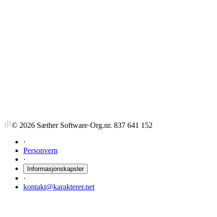
Advanced Statistics
1,5 stp
Sist tilbudt vår 2023
GRA41532
Advanced Statistics
4,5 stp
Sist tilbudt vår 2023
©
2026
Sæther Software
·
Org.nr. 837 641 152
·
Personvern
·
Informasjonskapsler
·
kontakt@karakterer.net