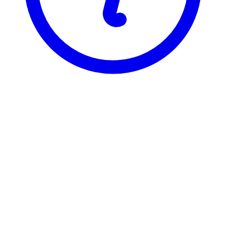
BI
GRA 4153
Advanced Statistics
GRA 4153 er registrert under 6 ulike varianter, som hver har sin
egen emneside. Velg varianten du vil se emnesiden for.
GRA41535
Advanced Statistics
2,4 stp
Sist tilbudt høst 2025