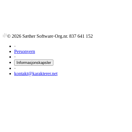
Accounting, Valuation & Fin Ec
3 stp
Sist tilbudt vår 2023
©
2026
Sæther Software
·
Org.nr. 837 641 152
·
Personvern
·
Informasjonskapsler
·
kontakt@karakterer.net