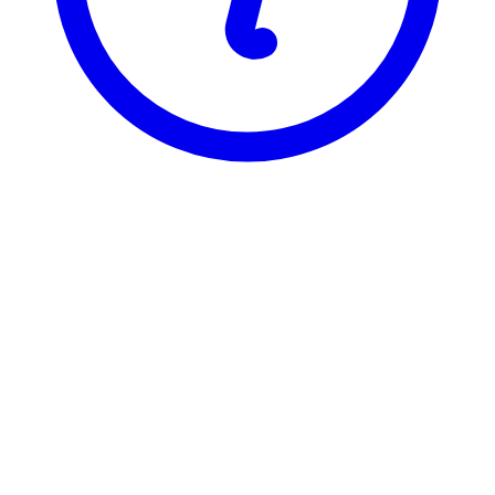
BI
GRA 4156
Accounting, Valuation & Fin Ec
GRA 4156 er registrert under 5 ulike varianter, som hver har sin
egen emneside. Velg varianten du vil se emnesiden for.
GRA41565
Accounting, Valuation & Fin Ec
6 stp
Sist tilbudt høst 2025