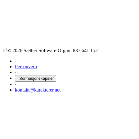
GRA59232
Development Studies
6 stp
Sist tilbudt høst 2016
©
2026
Sæther Software
·
Org.nr. 837 641 152
·
Personvern
·
Informasjonskapsler
·
kontakt@karakterer.net