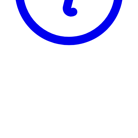
BI
GRA 5923
Development Studies
GRA 5923 er registrert under 2 ulike varianter, som hver har sin
egen emneside. Velg varianten du vil se emnesiden for.
GRA59231
Development Studies
6 stp
Sist tilbudt høst 2016