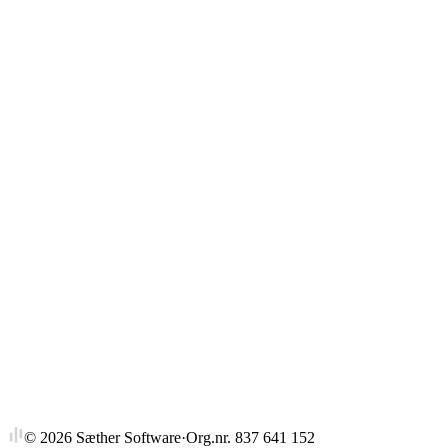
Gjennomsnitt
Strykprosent
©
2026
Sæther Software
·
Org.nr. 837 641 152