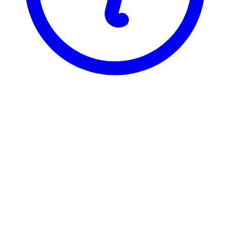
BI
ORG 3403
Organisasjonsatferd og ledelse
Visning
Karakterfordeling