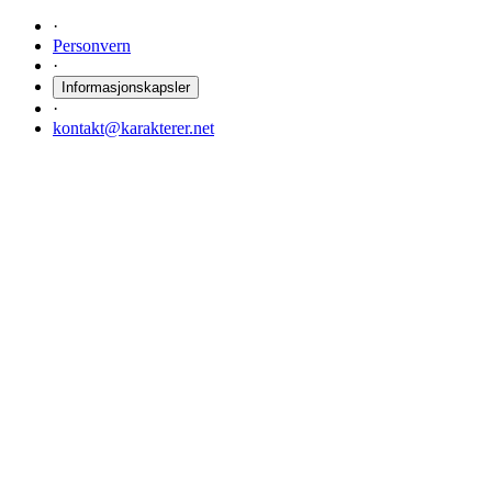
·
Personvern
·
Informasjonskapsler
·
kontakt@karakterer.net