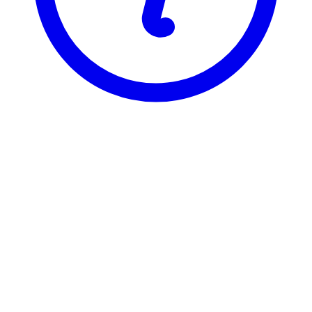
NTNU
AAR4500
Arkitekturprosjektering av store
bygninger 1
Visning
Karakterfordeling